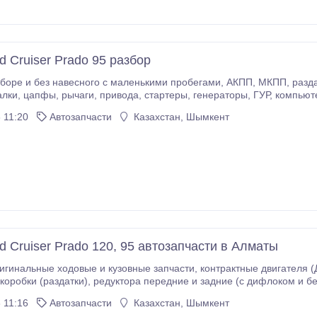
d Cruiser Prado 95 разбор
весного с маленькими пробегами, АКПП, МКПП, раздатки, мосты, полуоси, редуктора, рулевые рейки,
руля, SRS панели, стекла, проводка и многое другое. Отправка в регионы.
 11:20
Автозапчасти
Казахстан, Шымкент
d Cruiser Prado 120, 95 автозапчасти в Алматы
овые и кузовные запчасти, контрактные двигателя (ДВС) и коробки передач (АКПП, МКПП),
ние и задние (с дифлоком и без), блоки цилиндров, форсунки, сцепление,
 11:16
Автозапчасти
Казахстан, Шымкент
луоси, глушители, насосы ГУР, трамблеры,