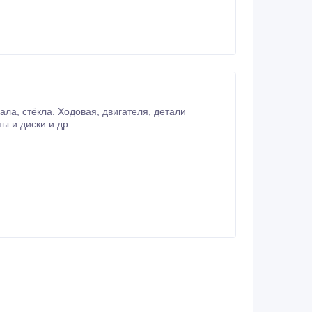
АКПП, раздатка, блоки управления двигателем, редукторы, шины и диски и др..