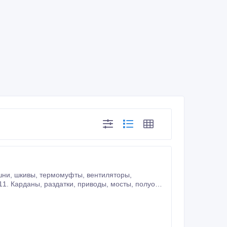
чулки, тормозные диски, суппорты, рулевые рейки, цапфы, ступицы, рычаги, пружины, амортизаторы, стабилизаторы.