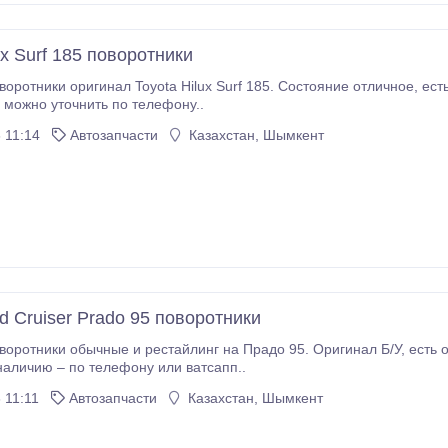
ux Surf 185 поворотники
 185. Состояние отличное, есть гарантия. Есть отправка в регионы, подробную
можно уточнить по телефону..
 11:14
Автозапчасти
Казахстан, Шымкент
d Cruiser Prado 95 поворотники
 рестайлинг на Прадо 95. Оригинал Б/У, есть отправка в регионы. Подробная информация по
наличию – по телефону или ватсапп..
 11:11
Автозапчасти
Казахстан, Шымкент