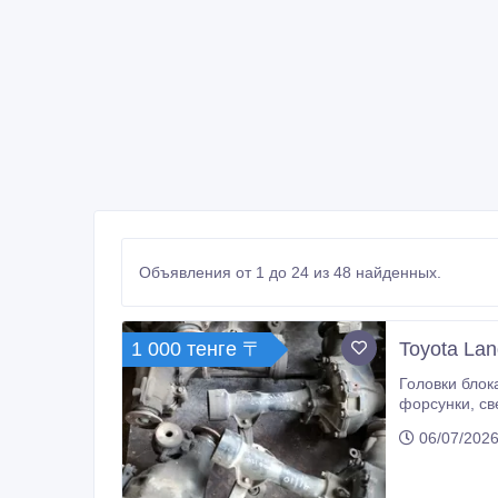
Объявления от 1 до 24 из 48 найденных.
1 000 тенге 〒
Toyota Lan
Головки блока, аппаратура, турбины, стартеры, генераторы, блоки, шатуны, поршни, шкивы, термомуфты
форсунки, свечи накала, дроссельные заслонки, ГУРы. Редукторы 4111, 419, 43/11. Карданы, раздатки, приводы, мосты, полуоси,
06/07/2026