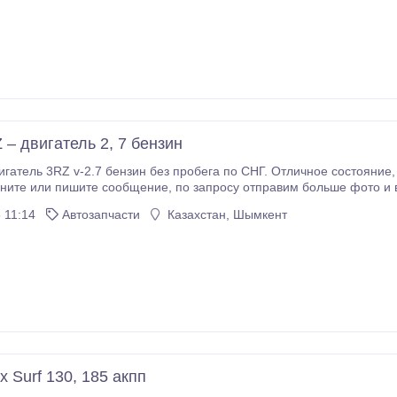
и многое другое.
 – двигатель 2, 7 бензин
робега по СНГ. Отличное состояние, есть гарантия, есть отправка в регионы, По всем
вопросам звоните или пишите сообщение, по запросу отправим больше фо
 11:14
Автозапчасти
Казахстан, Шымкент
ux Surf 130, 185 акпп