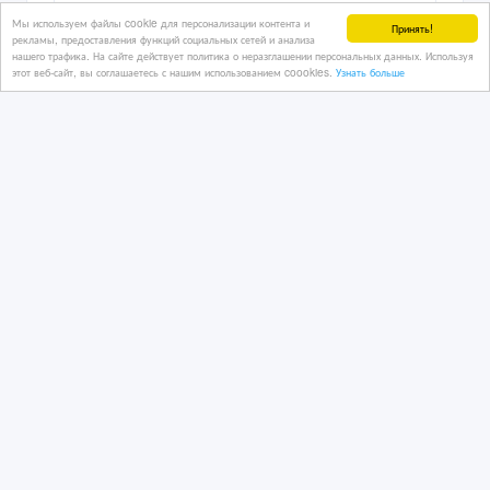
Мы используем файлы cookie для персонализации контента и
Принять!
рекламы, предоставления функций социальных сетей и анализа
нашего трафика. На сайте действует политика о неразглашении персональных данных. Используя
этот веб-сайт, вы соглашаетесь с нашим использованием coookies.
Узнать больше
Toyota Land Cruiser Prado 120.
06/07/2026 11:22
Автозапчасти
Казахстан, Шымкент
10 001 тенге 〒