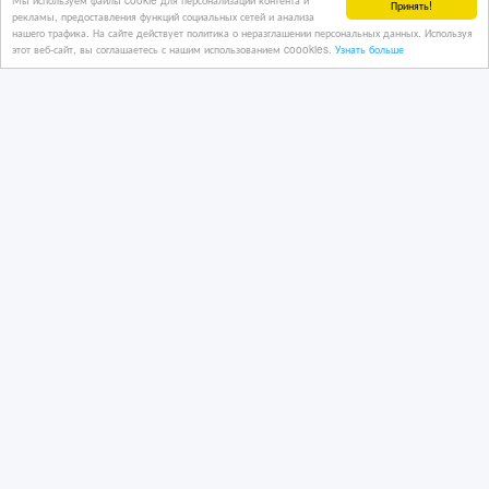
Принять!
рекламы, предоставления функций социальных сетей и анализа
нашего трафика. На сайте действует политика о неразглашении персональных данных. Используя
этот веб-сайт, вы соглашаетесь с нашим использованием coookies.
Узнать больше
Toyota Land Cruiser Prado 120.
06/07/2026 11:22
Автозапчасти
Казахстан, Шымкент
10 001 тенге 〒