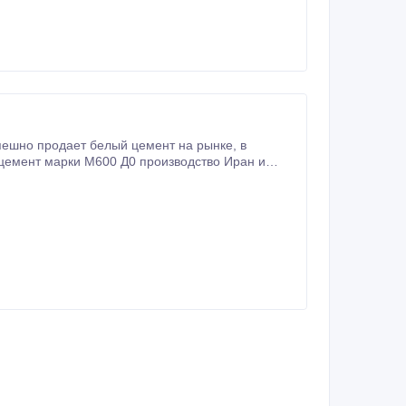
цемент марки М600 Д0 производство Иран и
а компания доставит товар в любую точку Казахстана и РФ, по автоперевозке и до ЖД тупика.