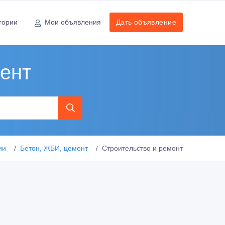
гории
Мои объявления
Дать объявление
ент
ии
Бетон, ЖБИ, цемент
Строительство и ремонт