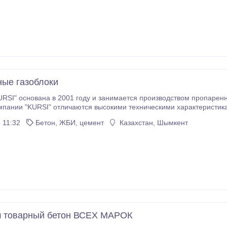
ые газоблоки
RSI" основана в 2001 году и занимается производством пропаренн
и "KURSI" отличаются высокими техническими характеристиками, соответсвуют ГОСТам и СНИПу. И
качества и протоколы лабораторных исследований.
 11:32
Бетон, ЖБИ, цемент
Казахстан, Шымкент
м товарный бетон ВСЕХ МАРОК