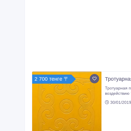
2 700 тенге 〒
Тротуарна
Тротуарная п
воздействию тяжести, температур и соли. На выбор 30 вариантов форм и
Ekam-бетон № Наименование показателе Единица измерения качество 1 Класс (марка) бетона изделий по прочности на сжатие
30/01/2019