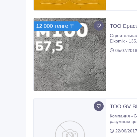
12 000 тенге 〒
ТОО Ерас
Строительная
Elkomix - 135, обладающий производительностью 120 м3/ч. Бетон, который производит и поставляет наша компания, о
05/07/2018
ТОО GV BE
Компания «GV BETON», является производителем товарного бетона всех марок. Предлагаем купить бетон в Шымкенте по
22/06/2017