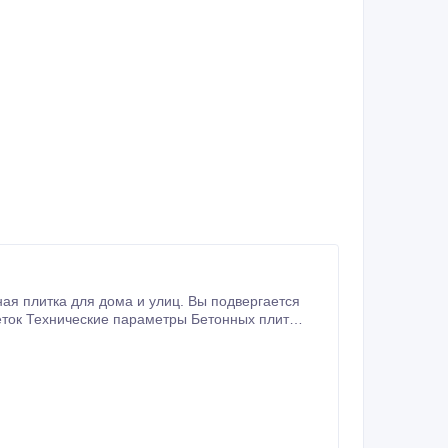
ная плитка для дома и улиц. Вы подвергается
оустойчивости-F400, не менее 3 Водопоглощение % не более 1.