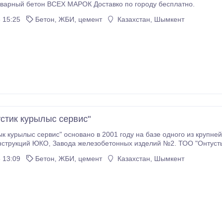
Реализуем товарный бетон ВСЕХ МАРОК Доставко по городу бесплатно.
 15:25
Бетон, ЖБИ, цемент
Казахстан, Шымкент
стик курылыс сервис"
к курылыс сервис" основано в 2001 году на базе одного из крупн
лий №2. ТОО "Онтустык курылыс сервис" производит железобетонные
литы облицовки каналов, плиты ребристые покрытия, плиты покрытия, аэродромные
 13:09
Бетон, ЖБИ, цемент
Казахстан, Шымкент
 сваи, опоры ЛЭП, бетонные бассейны (2х3), товарный бетон