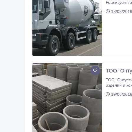
13/08/2016
ТОО "Онту
ТОО "Онтусты
изделий и конструкций ЮКО, Завода железобетонных изде
изделия: пустотные плиты перекрытия, п
19/06/2016
плиты, фундаментные блоки, дорожные плиты, заборные плиты, колонны, ригели, оросительные лотки, лотки придорожные,
канализационные кольца, лестничные марши, Г-образные блоки,
всех марок, стеновые сэндвич панели, тротуарная плитка (шестигранная, квадрат, фигурная), песок, щебень, гравий, клинец,
гальку.