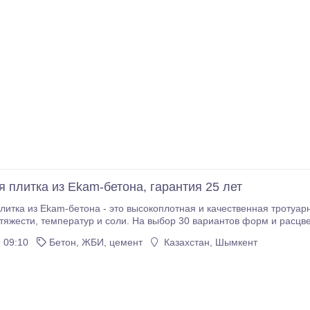
я плитка из Ekam-бетона, гарантия 25 лет
литка из Ekam-бетона - это высокоплотная и качественная тротуар
 расцветок Технические параметры Бетонных плит
 09:10
Бетон, ЖБИ, цемент
Казахстан, Шымкент
- min В35(M450) 2 Марка бетона по мороз