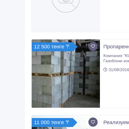
12 500 тенге 〒
Пропаренн
Компания "KU
Газоблоки компани
сертификаты 
31/08/2016
11 000 тенге 〒
Реализуе