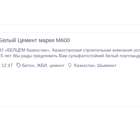
Белый Цемент марки М600
хстанская строительная компания успешно продает белый цемент на рынке, в
5 лет. Мы рады предложить Вам сульфатостойкий белый портланд
Узбекистан.Наш
 12:47
Бетон, ЖБИ, цемент
Казахстан, Шымкент