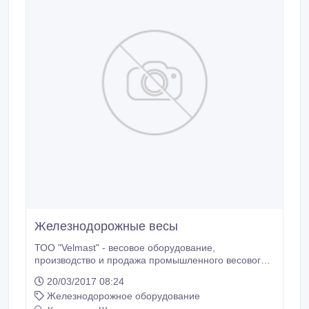
Железнодорожные весы
ТОО "Velmast" - весовое оборудование,
производство и продажа промышленного весового
оборудования Весы вагонные ЭВС-В
20/03/2017 08:24
Железнодорожные весы вагонные предназначены
Железнодорожное оборудование
для измерений массы подвижного ЖД состава: