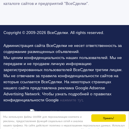
каталоге сайтов и предприятий "ВсеСделки".
Copyright © 2009-2026 ВсеСделки. All rights reserved.
Администрация сайта ВсеСделки не несет ответственность за
содержание размещенных объявлений.
Мы ценим конфиденциальность наших пользователей. Мы не
передаем и не продаем личную информацию
зарегистрированных пользователей ВсеСделки третим лицам.
Мы не отвечаем за правила конфиденциальности сайтов на
которые ссылается ВсеСделки. На некоторых страницах
нашего сайта представлена реклама Google Adsense
Advertising Network. Чтобы узнать подробней о правилах
конфиденциальности Google
нажмите тут
.
Мы используем файлы cookie для персонализации контента и
Принять!
рекламы, предоставления функций социальных сетей и анализа
нашего трафика. На сайте действует политика о неразглашении персональных данных. Используя
Политика конфиденциальности
Контакты