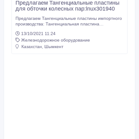
Предлагаем Тангенциальные пластины
для обточки колесных пар:lnux301940
Предлагаем Тангенциальные пластины импортного
производства: Тангенциальная пластина
LNUX301940 SN-DM 9215 PRAMET Тангенциальная
13/10/2021 11:24
пластина LNUX301940 VT430 Тангенциальная
Железнодорожное оборудование
пластина LNUX301940 KORLOY-TF NC3220
Тангенциальная пластина LNUX301940 SANDVIK
Казахстан, Шымкент
Тангенциальные пластины отечественного
производства производства: Тангенциальная
пластина ( С ПОКРЫТИЕМ ЖЕЛТ.