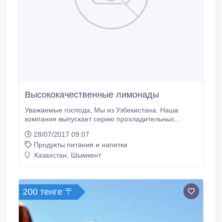
Высококачественные лимонады
Уважаемые господа, Мы из Узбекистана. Наша
компания выпускает серию прохладительных
лимонадов с разными вкусами. Данная продукция
28/07/2017 09:07
успешно реализуется на рынках СНГ. Если у Вас
Продукты питания и напитки
есть заинтересованность в продажах нашей
продукции на территории Казахстана. Мы готовы
Казахстан, Шымкент
наладить сотрудничество по поставке лимонадов
для Вас.
200 тенге 〒