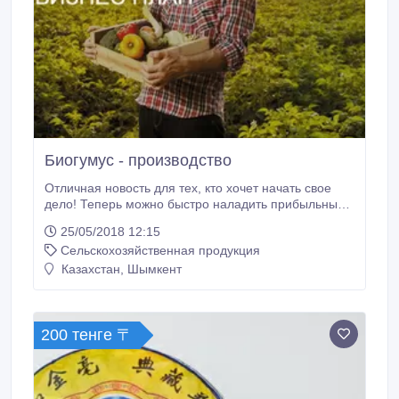
Биогумус - производство
Отличная новость для тех, кто хочет начать свое
дело! Теперь можно быстро наладить прибыльный
бизнес. Мы предлагаем вам заработать на
25/05/2018 12:15
разведении червя "Старатель" Начните получать
Сельскохозяйственная продукция
прибыль на переработке органических отходов -
солома, бумага, ботва, птичий помёт, навоз и
Казахстан, Шымкент
многое другое. Все.
200 тенге 〒