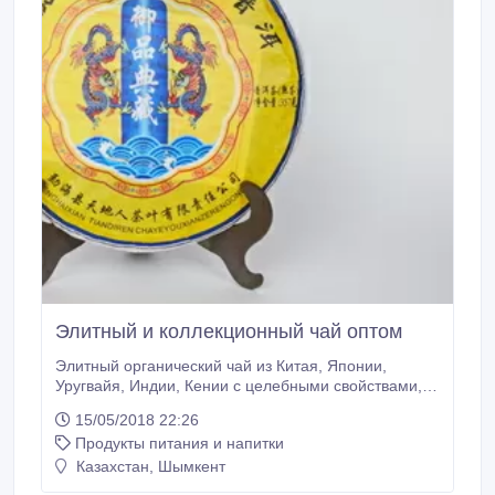
Элитный и коллекционный чай оптом
Элитный органический чай из Китая, Японии,
Уругвайя, Индии, Кении с целебными свойствами,
для энергичных и успешных людей, ценящих свое
15/05/2018 22:26
здоровье. Более 400 позиций самых известных
Продукты питания и напитки
сортов пуэров, улунов, красного, белого чая, матча,
мате, ройбуш, с травами, фруктовыми смесями с
Казахстан, Шымкент
лучших плантаций и самых известных