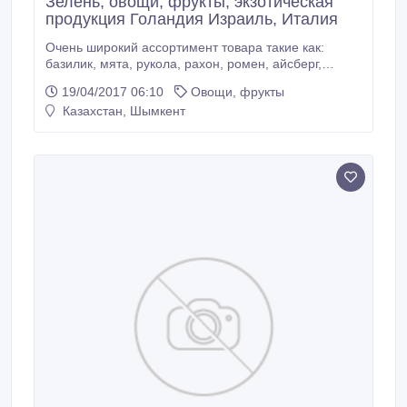
Зелень, овощи, фрукты, экзотическая
продукция Голандия Израиль, Италия
Очень широкий ассортимент товара такие как:
базилик, мята, рукола, рахон, ромен, айсберг,
радичио, фенхель, фризе и многое другое со всех
19/04/2017 06:10
Овощи, фрукты
стран мира! Всегда свежая и качественная
Казахстан, Шымкент
продукция Так же предлагаем к сотрудничеству
оптовиков.