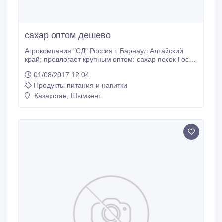
сахар оптом дешево
Агрокомпания "СД" Россия г. Барнаул Алтайский
край; предлогает крупным оптом: сахар песок Гост.
(свекловичный, чистый, сухой, без комков, сладкий)в
01/08/2017 12:04
мешках по 50 кг. Урожай 2016-17г. Оптом от 100
Продукты питания и напитки
тонн. от 34. 00 руб/кг. Под контракт, производство
РФ. Доставка, все документы. Тел в Барнауле: +7-
Казахстан, Шымкент
964-086-2324.