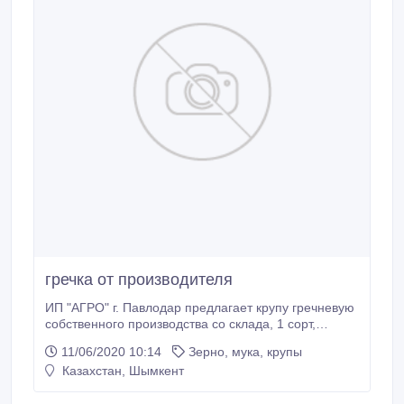
гречка от производителя
ИП "АГРО" г. Павлодар предлагает крупу гречневую
собственного производства со склада, 1 сорт,
ядрица, быстроразвариваемая, тарированную в
11/06/2020 10:14
Зерно, мука, крупы
мешках по 25 кг. минимальная партия 10 тон.Цена с
Казахстан, Шымкент
доставкой не выше 100 тенге..