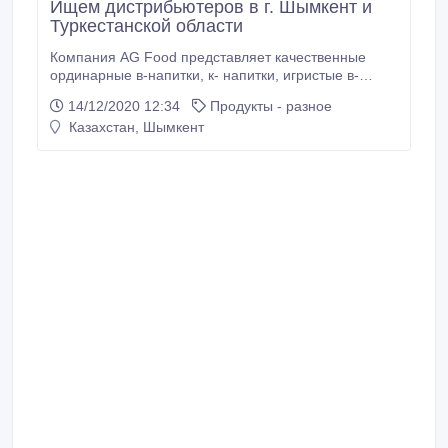
Ищем дистрибьютеров в г. Шымкент и
Туркестанской области
Компания AG Food представляет качественные
ординарные в-напитки, к- напитки, игристые в-
напитки. Продукция выпускается под торговыми
14/12/2020 12:34
Продукты - разное
марками Winland, Green Hills, Old House. 100%
Казахстан, Шымкент
натуральные в-напитки прошли сертификацию,
отвечает ГОСТу, соответствует международным
стандартам. Для получения прайса, каталога и
шаблона договора просим связаться с нашим
менеджером: Ерлан +7-700-978-00-20,
agfoodtrade@yandex.