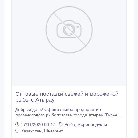
Оптовые поставки свежей и мороженой
рыбы с Атырау
Добрый день! Официальное предприятие
промыслового рыболовства города Атырау (Гурьев),
Республики Казахстан, предлагает сотрудничество
17/11/2020 06:47
Рыба, морепродукты
крупным оптовым предпринимателям и заводам
Казахстан, Шымкент
производителям рыбной консервной продукции,
полуфабрикатов, по поставке свежей и