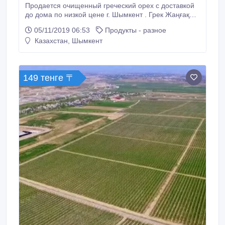
Продается очищенный греческий орех с доставкой
до дома по низкой цене г. Шымкент . Грек Жаңғақ
дәні сатылады тапсырыс берсеңіз арзан бағада
05/11/2019 06:53
Продукты - разное
үйіңізге дейін жеткізіп береміз Шымкент қаласы
Казахстан, Шымкент
бойынша..
149 тенге 〒