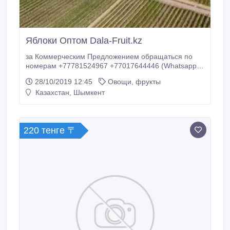
Яблоки Оптом Dala-Fruit.kz
за Коммерческим Предложением обращаться по
номерам +77781524967 +77017644446 (Whatsapp)
+77001117007 Интенсивные яблоневые сады,
28/10/2019 12:45
Овощи, фрукты
площадь которых составляет 250 га, расположены в
Казахстан, Шымкент
экологически чистом районе Туркестанской области.
Общая производственная мощность компании
составляет 8000-10000 тонн яблок в год.
220 тенге 〒