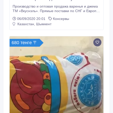
Производство и оптовая продажа варенья и джема
ТМ «Вкуснэль». Прямые поставки по СНГ и Европе.
»Без посредников и перекупщиков. »Цены на 7%
06/09/2020 20:01
Консервы
ниже рыночных. »35 товарных позиций в наличии.
Казахстан, Шымкент
»Доставка по всему Казахстану бесплатно. ТОО
«Real Trade Astana» с ТМ «Вкуснэль» — завод по
производству варенья и джема премиум класса.
680 тенге 〒