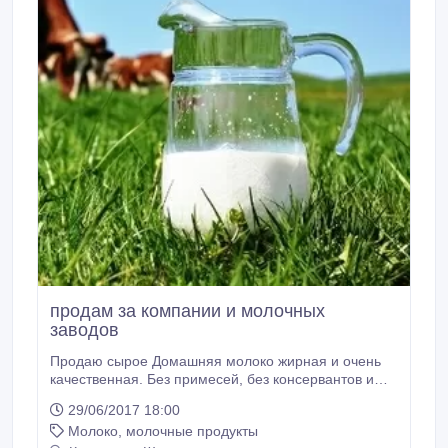
продам за компании и молочных
заводов
Продаю сырое Домашняя молоко жирная и очень
качественная. Без примесей, без консервантов и
без ГМО 100% натуральное. Отличный вкус, все
29/06/2017 18:00
ветеринарные справки от собственных коров, за
Молоко, молочные продукты
литр 200 тенге с договором. В сутки от 200л до