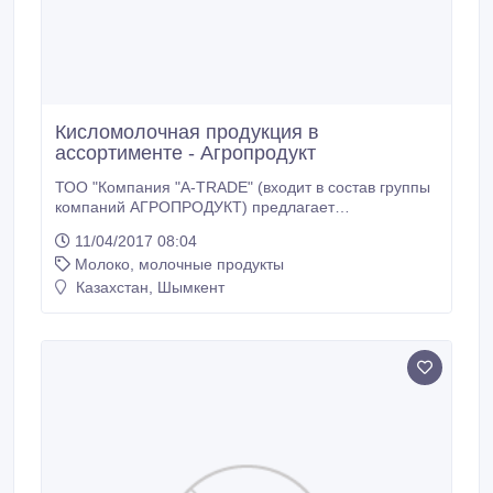
Кисломолочная продукция в
ассортименте - Агропродукт
ТОО "Компания "A-TRADE" (входит в состав группы
компаний АГРОПРОДУКТ) предлагает
кисломолочную продукцию в ассортименте
11/04/2017 08:04
(Молоко, Кефир, Сметана, Творог, Сливки, Спреды,
Молоко, молочные продукты
Творожки, Йогурты, Сыры плавленные, Сырки
глазированные, Ряженка, Мороженое Coppa Italia,
Казахстан, Шымкент
Соки Kolibri) торговых марок "Одари", "Мумуня",
"Любимое", "Свежее", "Зорькин Луг", "Кефирные
традиции", "Кефирный баланс", "Домашние
продукты", "АБВГДейка", "Моцарелла", "Сулугуни",
"Coppa Italia", "Kolibri".