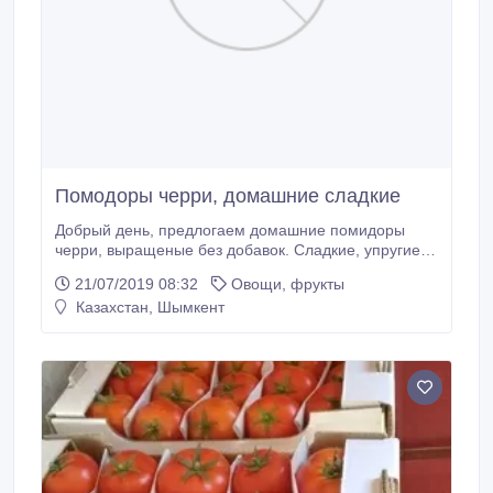
Помодоры черри, домашние сладкие
Добрый день, предлогаем домашние помидоры
черри, выращеные без добавок. Сладкие, упругие,
урожай каждый день, можно забрать прямо с места
21/07/2019 08:32
Овощи, фрукты
сбора. Отлично подойдут для употребления в пищу,
Казахстан, Шымкент
гораздо более яркий вкус по сравнению со своим
большим собратом, идеальны для засола из-за
своих размеров. Звонить на телефон +77088354022
.