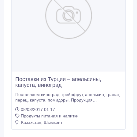
Поставки из Турции – апельсины,
капуста, виноград
Поставляем виноград, грейпфрут, апельсин, гранат,
перец, капуста, помидоры. Продукция
высококачественная, расфасована по
08/03/2017 01:17
согласованию с заказчиком. Перед отправкой
Продукты питания и напитки
товара готовы предоставить видео отчет и фото
отчет. Сопроводительные документы – полный
Казахстан, Шымкент
пакет, помощь с растаможкой, доставка в любой
город Казахстана.