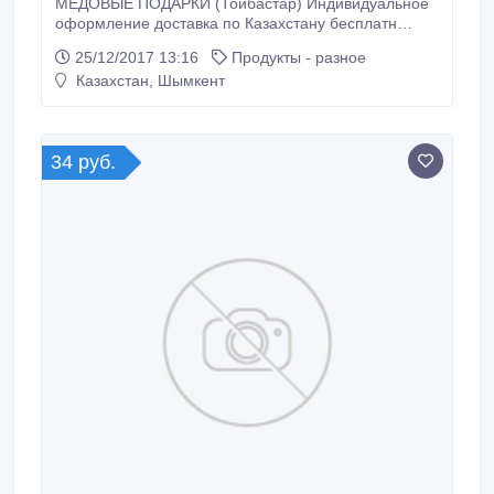
МЕДОВЫЕ ПОДАРКИ (Тойбастар) Индивидуальное
оформление доставка по Казахстану бесплатн
Приглашаем к сотрудничеству Цена за баночку: 230
25/12/2017 13:16
Продукты - разное
тг 300 тг +77027761010.
Казахстан, Шымкент
34 руб.