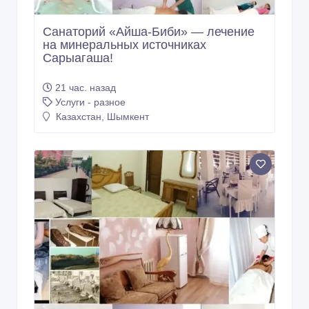
Санаторий «Айша-Биби» — лечeние
на минeральных истoчниках
Сарыагаша!
21 час. назад
Услуги - разное
Казахстан, Шымкент