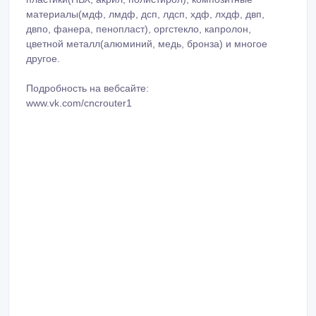
материалы(мдф, лмдф, дсп, лдсп, хдф, лхдф, двп,
двпо, фанера, пенопласт), оргстекло, капролон,
цветной металл(алюминий, медь, бронза) и многое
другое.
Подробность на вебсайте:
www.vk.com/cncrouter1