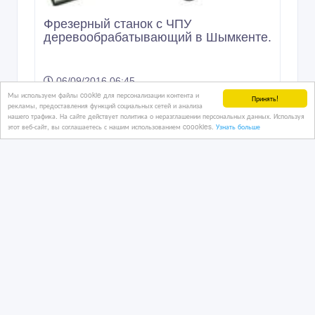
Фрезерный станок с ЧПУ
деревообрабатывающий в Шымкенте.
06/09/2016 06:45
Мы используем файлы cookie для персонализации контента и
Деревообрабатывающее оборудование
Принять!
рекламы, предоставления функций социальных сетей и анализа
Казахстан, Шымкент
нашего трафика. На сайте действует политика о неразглашении персональных данных. Используя
этот веб-сайт, вы соглашаетесь с нашим использованием coookies.
Узнать больше
25 000 $