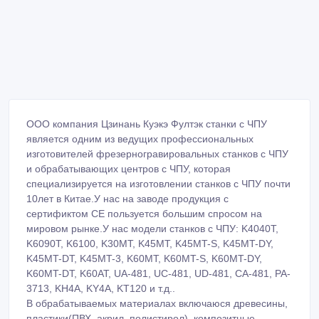
ООО компания Цзинань Куэкэ Фултэк станки с ЧПУ
является одним из ведущих профессиональных
изготовителей фрезерногравировальных станков с ЧПУ
и обрабатывающих центров с ЧПУ, которая
специализируется на изготовлении станков с ЧПУ почти
10лет в Китае.У нас на заводе продукция с
сертификтом СЕ пользуется большим спросом на
мировом рынке.У нас модели станков с ЧПУ: K4040T,
K6090T, K6100, K30MT, K45MT, K45MT-S, K45MT-DY,
K45MT-DT, K45MT-3, K60MT, K60MT-S, K60MT-DY,
K60MT-DT, K60AT, UA-481, UC-481, UD-481, CA-481, PA-
3713, KH4A, KY4A, KT120 и т.д..
В обрабатываемых материалах включаюся древесины,
пластики(ПВХ, акрил, полистирол), композитные