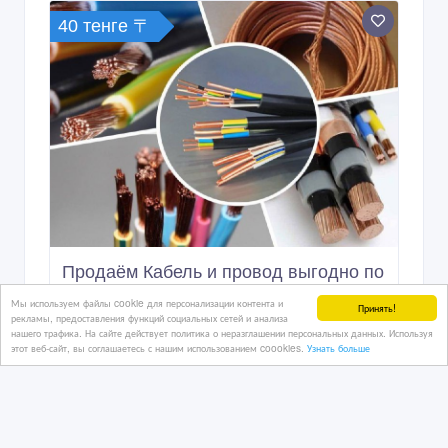
Продаём Кабель и провод выгодно по
низким ценам
21/12/2023 11:34
Электротехническое оборудование
Казахстан, Шымкент
Мы используем файлы cookie для персонализации контента и
Принять!
рекламы, предоставления функций социальных сетей и анализа
нашего трафика. На сайте действует политика о неразглашении персональных данных. Используя
этот веб-сайт, вы соглашаетесь с нашим использованием coookies.
Узнать больше
7 200 000 тенге 〒