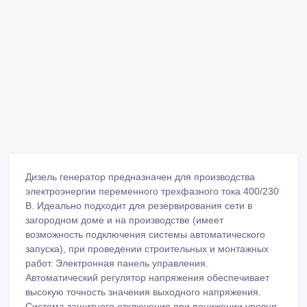
Дизель генератор предназначен для производства
электроэнергии переменного трехфазного тока 400/230
В. Идеально подходит для резервирования сети в
загородном доме и на производстве (имеет
возможность подключения системы автоматического
запуска), при проведении строительных и монтажных
работ. Электронная панель управления.
Автоматический регулятор напряжения обеспечивает
высокую точность значения выходного напряжения.
Система защитного отключения при понижении уровня
масла. Автоматический декомпрессор позволяет
упростить запуск агрегата. Топливный бак увеличенного
объема обеспечивает автономную работу агрегата в
течение 11 часов. Для защиты от перегрузок