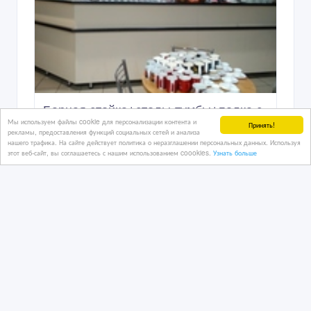
Мы используем файлы cookie для персонализации контента и
Принять!
рекламы, предоставления функций социальных сетей и анализа
нашего трафика. На сайте действует политика о неразглашении персональных данных. Используя
этот веб-сайт, вы соглашаетесь с нашим использованием coookies.
Узнать больше
Барная стойка+столы-тумбы+полка с
зеркалами