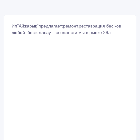
Ип"Айжарық"предлагает:ремонт.реставрация бесіков
любой .бесік жасау....сложности мы в рынке 29л