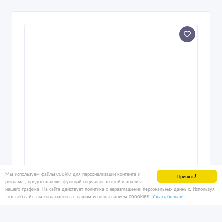
Мы используем файлы cookie для персонализации контента и
Принять!
Санаторий «Айша-Биби» — здоровье
рекламы, предоставления функций социальных сетей и анализа
и отдых в одном месте
нашего трафика. На сайте действует политика о неразглашении персональных данных. Используя
этот веб-сайт, вы соглашаетесь с нашим использованием coookies.
Узнать больше
3 дн. назад