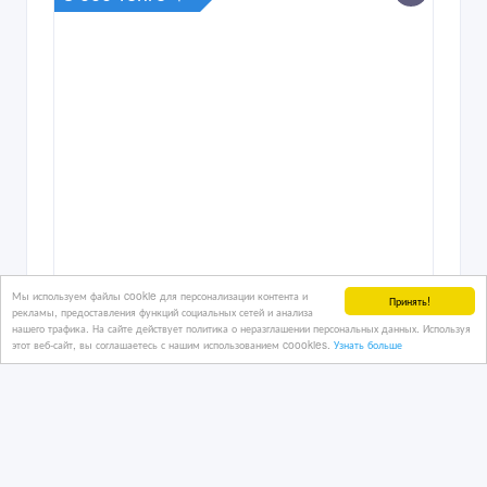
Мы используем файлы cookie для персонализации контента и
Принять!
рекламы, предоставления функций социальных сетей и анализа
нашего трафика. На сайте действует политика о неразглашении персональных данных. Используя
этот веб-сайт, вы соглашаетесь с нашим использованием coookies.
Узнать больше
Покраска кожи для офисных кресел и
тд
05/07/2026 19:33
Мебель и интерьер, продажа мебели для дома и пред