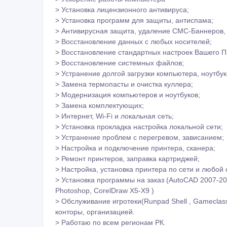
> Восстановление системных файлов;
> Устранение долгой загрузки компьютера, ноутбук
> Замена термопасты и очистка куллера;
> Модернизация компьютеров и ноутбуков;
> Замена комплектующих;
> Интернет, Wi-Fi и локальная сеть;
> Установка прокладка настройка локальной сети;
> Устранение проблем с перегревом, зависанием;
> Настройка и подключение принтера, сканера;
> Ремонт принтеров, заправка картриджей;
> Настройка, установка принтера по сети и любой 
> Установка программы на заказ (AutoCAD 2007-2020
Photoshop, CorelDraw X5-X9 )
> Обслуживание игротеки(Runpad Shell , Gameclas
конторы, организацией.
> Работаю по всем регионам РК.
Онлайн подключение по > TeamViewer, AnyDesk по
безопасно и оперативно решить Вашу задачу.
> Недорого качественно с гарантией. Быстро опер