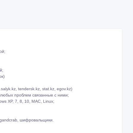
ой;
й;
ок)
alyk.kz, tendersk.kz, stat.kz, egov.kz)
 любых проблем связанные с ними;
s XP, 7, 8, 10, МАС, Linux;
n, gandcrab, шифровальщики.
руткитов;
К;