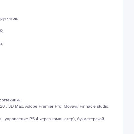
а;
оргтехники.
 , 3D Max, Adobe Premier Pro, Movavi, Pinnacle studio,
s , управление PS 4 через компьютер), букмекерской
зволит
ативно