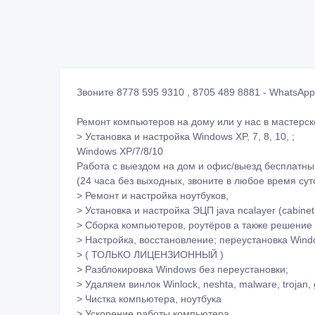
Звоните 8778 595 9310 , 8705 489 8881 - WhatsApp
Ремонт компьютеров на дому или у нас в мастерск
> Установка и настройка Windows XP, 7, 8, 10, ;
Windows XP/7/8/10
Работа с выездом на дом и офис/выезд бесплатны
(24 часа без выходных, звоните в любое время сут
> Ремонт и настройка ноутбуков,
> Установка и настройка ЭЦП java ncalayer (cabinet.s
> Сборка компьютеров, роутёров а также решение
> Настройка, восстановление; переустановка Window
> ( ТОЛЬКО ЛИЦЕНЗИОННЫЙ )
> Разблокировка Windows без переустановки;
> Удаляем винлок Winlock, neshta, malware, troja
> Чистка компьютера, ноутбука
> Ускорение работы компьютера
> Установка лицензионного антивируса;
> Установка программ для защиты, антиспама;
> Антивирусная защита, удаление СМС-Баннеров, 
> Восстановление данных с любых носителей;
> Восстановление стандартных настроек Вашего П